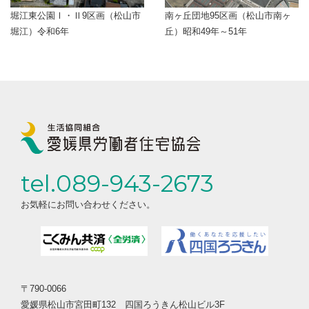
堀江東公園Ⅰ・Ⅱ9区画（松山市
南ヶ丘団地95区画（松山市南ヶ
堀江）令和6年
丘）昭和49年～51年
tel.089-943-2673
お気軽にお問い合わせください。
〒790-0066
愛媛県松山市宮田町132 四国ろうきん松山ビル3F