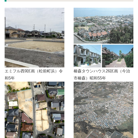
エミフル西9区画（松前町浜）令
椿森タウンハウス26区画（今治
和5年
市椿森）昭和55年