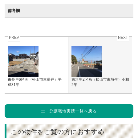
備考欄
PREV
NEXT
東長戸6区画（松山市東長戸）平
東垣生2区画（松山市東垣生）令和
成31年
2年
分譲宅地実績一覧へ戻る
この物件をご覧の方におすすめ