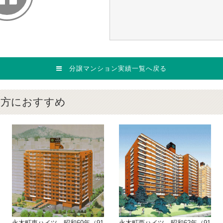
分譲マンション実績一覧へ戻る
の方におすすめ
永木町東ハイツ 昭和60年（91
永木町西ハイツ 昭和62年（91